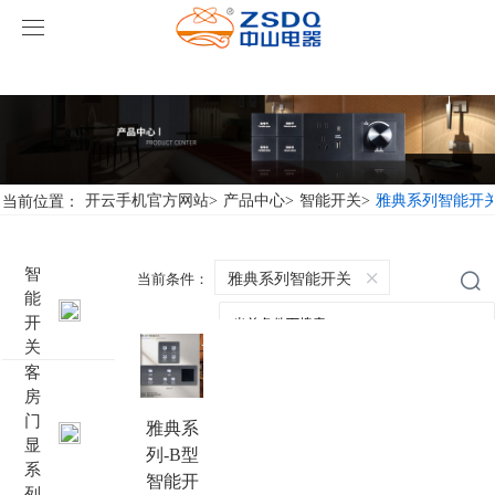
开云手机官方网站
开云手机官方网站
产品中心
开云手机官方网站
智能开关
当前位置：
开云手机官方网站
>
产品中心
>
智能开关
>
雅典系列智能开
案例展示
客房门显系列
开云手机官方网站
名典系列智能开关
智
雅典系列智能开关
当前条件：
能
关于我们
客控系统
行业新闻
成功案例
雅典系列智能开关
标准86门显
开
关
开云手机官方网站-开云（中国）
智能家居系列
轻典系列智能开关
标准带房号门显
客控系统方案1
客
房
门
特色产品
怡典系列智能开关
非标定制门显
客控系统方案2
电动窗帘
雅典系
显
列-B型
系
智典系列智能开关
客控系统方案3
无线开关插座
壁龛式插卡取电
智能开
列