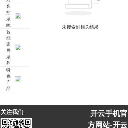
客
靓典系列智能开关
客控系统方案4
控
系
统
睿典系列智能开关
客控系统方案5
未搜索到相关结果
智
能
君典系列智能开关
家
居
凯越系列智能开关
系
列
开云手机官方网站-开云（中国） 智能开关
特
色
产
大板系列智能开关
品
摇杆系列智能开关
关注我们
开云手机官
精雕系列智能开关
方网站-开云
70款的智能开关