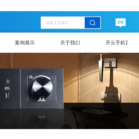
历史记录
清空记录
历史记录
清空记录
案例展示
关于我们
开云手机官方网