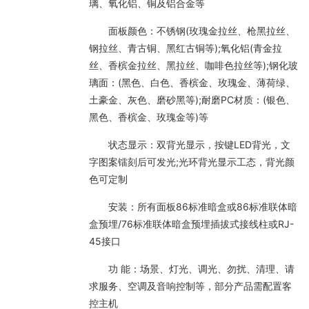
璃、氧化铝、铜及铝合金等
面板颜色：不锈钢(玫瑰金拉丝、枪黑拉丝、
钢拉丝、青古铜、黑红古铜等);氧化铝(青金拉
丝、香槟金拉丝、黑拉丝、咖啡色拉丝等);钢化玻
璃面：(黑色、白色、香槟金、玫瑰金、薄荷绿、
土豪金、灰色、磨砂黑等);耐磨PC材质：(银色、
黑色、香槟金、玫瑰金等)等
状态显示：双背光显示，按键LED背光，文
字图案镭刻后可发光;光环背光显示工态，背光颜
色可定制
安装：所有面板86标准暗盒或86标准联体暗
盒预埋/76标准联体暗盒预埋插拔式接线柱或RJ-
45接口
功 能：场景、灯光、调光、勿扰、清理、请
求服务、空调及音响控制等，部分产品需配置客
控主机