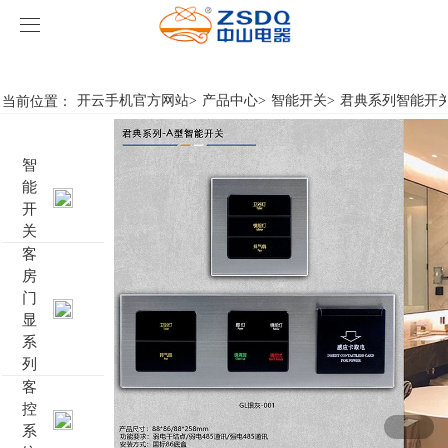
开云手机官方网站
开云手机官方网站
当前位置：
开云手机官方网站
>
产品中心
>
智能开关
>
君典系列智能开
产品中心
智
开云手机官方网站
智能开关
能
开
案例展示
客房门显系列
开云手机官方网站
名典系列智能开关
关
客
房
关于我们
客控系统
行业新闻
成功案例
雅典系列智能开关
标准86门显
门
显
开云手机官方网站-开云（中国）
智能家居系列
轻典系列智能开关
标准带房号门显
客控系统方案1
系
列
特色产品
怡典系列智能开关
非标定制门显
客控系统方案2
电动窗帘
客
控
系
智典系列智能开关
客控系统方案3
无线开关插座
壁龛式插卡取电