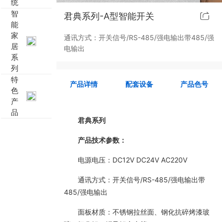
统
智
君典系列-A型智能开关
靓典系列智能开关
客控系统方案4
能
家
通讯方式：开关信号/RS-485/强电输出带485/强
睿典系列智能开关
客控系统方案5
居
电输出
系
列
君典系列智能开关
特
产品详情
配套设备
产品色号
色
凯越系列智能开关
产
品
开云手机官方网站-开云（中国） 智能开关
君典系列
产品技术参数：
大板系列智能开关
电源电压：DC12V DC24V AC220V
摇杆系列智能开关
通讯方式：开关信号/RS-485/强电输出带
485/强电输出
精雕系列智能开关
面板材质：不锈钢拉丝面、钢化抗碎烤漆玻
70款的智能开关