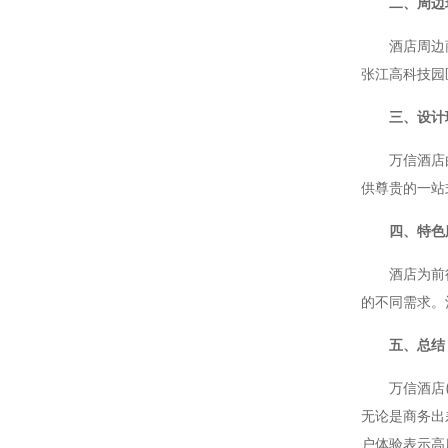
二、周边
酒店周边商业
张江高科技园
三、设计
万信酒店由业
供尊贵的一站
四、特色
酒店为前往迪
的不同需求。
五、总结
万信酒店(上
无论是商务出
户体验表示高