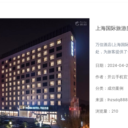
上海国际旅游
万信酒店(上海国
处，为旅客提供了
日期：
2024-04-2
作者：
开云手机官
分类：
成功案例
来源：
lhzsdq8888
浏览量：
210