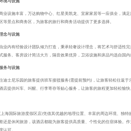
环境与设施
设施丰富，万达购物中心、红星美凯龙、宜家家居等一应俱全，满足旅
区等景点和商务区，为旅客的旅行和商务活动提供了更多选择。
理念与设施
内有经验设计团队倾力打造，秉承轻奢设计理念，将艺术与舒适性完美
式服务。客房设计简洁大方，隔音效果优异，卫浴设施和床品均选自国内
服务与设施
士尼乐园的旅客提供班车接驳服务(需提前预约)，让旅客轻松往返于
酒店提供叫车、叫醒、行李寄存等贴心服务，让旅客的旅程更加轻松愉快
海国际旅游度假区店)凭借其优越的地理位置、丰富的周边环境、独特
差还是休闲旅游，该酒店都能为旅客提供高质量、个性化的住宿体验。作
度认可。