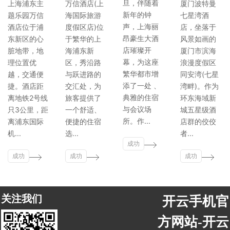
旦，伴随着
上海浦东主
万信酒店(上
厦门波特曼
新年的钟
题乐园万信
海国际旅游
七星湾酒
声，上海丽
酒店位于浦
度假区店)位
店，坐落于
昂豪生大酒
东新区的心
于繁华的上
风景如画的
店璀璨开
脏地带，地
海浦东新
厦门市滨海
幕，为这座
理位置优
区，秀沿路
浪漫度假区
繁华都市增
越，交通便
与跃进路的
同安湾(七星
添了一处 、
捷。酒店距
交汇处，为
湾畔)。作为
典雅的住宿
离地铁2号线
旅客提供了
环东海域新
与会议场
只3公里，距
一个舒适、
城五星级酒
所。作...
离浦东国际
便捷的住宿
店群的佼佼
机...
选...
者...
成功
成功
成功
案例
成功
案例
案例
案例
关注我们
开云手机官
方网站-开云