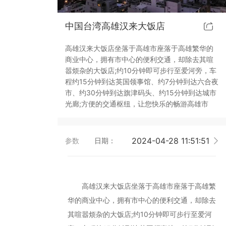
靓典系列智能开关
客控系统方案4
中国台湾高雄汉来大饭店
睿典系列智能开关
客控系统方案5
高雄汉来大饭店坐落于高雄市座落于高雄繁华的
商业中心，拥有市中心的便利交通，却除去其喧
君典系列智能开关
嚣烦杂的大饭店;约10分钟即可步行至爱河旁，车
程约15分钟到达英国领事馆、约7分钟到达六合夜
市、约30分钟到达旗津码头、约15分钟到达城市
凯越系列智能开关
光廊;方便的交通枢纽，让您快乐的畅游高雄市
开云手机官方网站-开云（中国） 智能开关
2024-04-28 11:51:51
参数
日期：
大板系列智能开关
摇杆系列智能开关
高雄汉来大饭店坐落于高雄市座落于高雄繁
精雕系列智能开关
华的商业中心，拥有市中心的便利交通，却除去
其喧嚣烦杂的大饭店;约10分钟即可步行至爱河
70款的智能开关