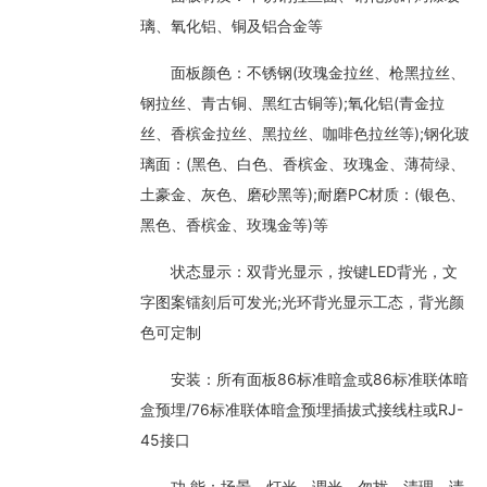
璃、氧化铝、铜及铝合金等
面板颜色：不锈钢(玫瑰金拉丝、枪黑拉丝、
钢拉丝、青古铜、黑红古铜等);氧化铝(青金拉
丝、香槟金拉丝、黑拉丝、咖啡色拉丝等);钢化玻
璃面：(黑色、白色、香槟金、玫瑰金、薄荷绿、
土豪金、灰色、磨砂黑等);耐磨PC材质：(银色、
黑色、香槟金、玫瑰金等)等
状态显示：双背光显示，按键LED背光，文
字图案镭刻后可发光;光环背光显示工态，背光颜
色可定制
安装：所有面板86标准暗盒或86标准联体暗
盒预埋/76标准联体暗盒预埋插拔式接线柱或RJ-
45接口
功 能：场景、灯光、调光、勿扰、清理、请