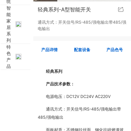
统
智
轻典系列-A型智能开关
靓典系列智能开关
客控系统方案4
能
家
通讯方式：开关信号/RS-485/强电输出带485/强
睿典系列智能开关
客控系统方案5
居
电输出
系
列
君典系列智能开关
特
产品详情
配套设备
产品色号
色
凯越系列智能开关
产
品
开云手机官方网站-开云（中国） 智能开关
经典系列
产品技术参数：
大板系列智能开关
电源电压：DC12V DC24V AC220V
摇杆系列智能开关
通讯方式：开关信号/RS-485/强电输出带
精雕系列智能开关
485/强电输出
面板材质：不锈钢拉丝面、钢化抗碎烤漆玻
70款的智能开关