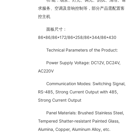
求服务、空调及音响控制等，部分产品需配置客
控主机
面板尺寸：
86*86/86*172/86*258/86*344/86*430
Technical Parameters of the Product:
Power Supply Voltage: DC12V, DC24V,
AC220V
Communication Modes: Switching Signal,
RS-485, Strong Current Output with 485,
Strong Current Output
Panel Materials: Brushed Stainless Steel,
Tempered Shatter-resistant Painted Glass,
Alumina, Copper, Aluminum Alloy, etc.