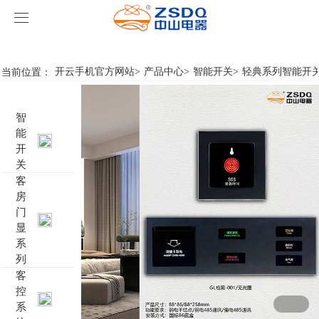
开云手机官方网站
开云手机官方网站
当前位置：
开云手机官方网站
>
产品中心
>
智能开关
>
轻典系列智能开
产品中心
智
开云手机官方网站
智能开关
能
开
案例展示
客房门显系列
开云手机官方网站
名典系列智能开关
关
客
房
关于我们
客控系统
行业新闻
成功案例
雅典系列智能开关
标准86门显
门
显
开云手机官方网站-开云（中国）
智能家居系列
轻典系列智能开关
标准带房号门显
客控系统方案1
系
列
特色产品
怡典系列智能开关
非标定制门显
客控系统方案2
电动窗帘
客
控
系
智典系列智能开关
客控系统方案3
无线开关插座
壁龛式插卡取电