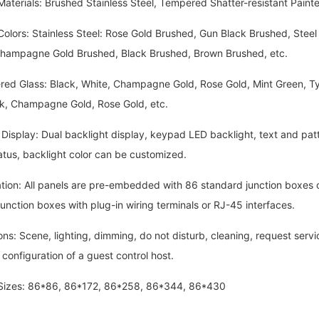
rials: Brushed Stainless Steel, Tempered Shatter-resistant Painted
rs: Stainless Steel: Rose Gold Brushed, Gun Black Brushed, Steel 
hampagne Gold Brushed, Black Brushed, Brown Brushed, etc.
lass: Black, White, Champagne Gold, Rose Gold, Mint Green, Tycoo
ack, Champagne Gold, Rose Gold, etc.
play: Dual backlight display, keypad LED backlight, text and patter
atus, backlight color can be customized.
on: All panels are pre-embedded with 86 standard junction boxes 
unction boxes with plug-in wiring terminals or RJ-45 interfaces.
 Scene, lighting, dimming, do not disturb, cleaning, request service
 configuration of a guest control host.
es: 86*86, 86*172, 86*258, 86*344, 86*430