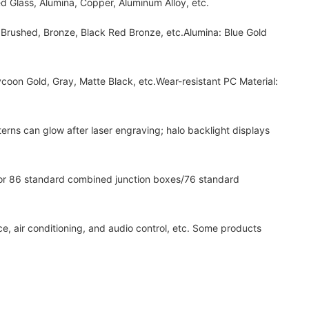
 Glass, Alumina, Copper, Aluminum Alloy, etc.
Brushed, Bronze, Black Red Bronze, etc.Alumina: Blue Gold
n Gold, Gray, Matte Black, etc.Wear-resistant PC Material:
ns can glow after laser engraving; halo backlight displays
or 86 standard combined junction boxes/76 standard
, air conditioning, and audio control, etc. Some products