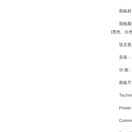
面板材质
面板颜色：
(黑色、白
状态显示：
安装：所有
功 能：
面板尺寸：86
Technical
Power Su
Communica