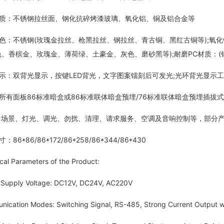
：不锈钢拉丝面、钢化抗碎烤漆玻璃、氧化铝、铜及铝合金等
不锈钢(玫瑰金拉丝、枪黑拉丝、钢拉丝、青古铜、黑红古铜等);氧化铝
色、香槟金、玫瑰金、薄荷绿、土豪金、灰色、磨砂黑等);耐磨PC材质：
双背光显示，按键LED背光，文字图案镭刻后可发光;光环背光显示工
面板86标准暗盒或86标准联体暗盒预埋/76标准联体暗盒预埋插拔式接
场景、灯光、调光、勿扰、清理、请求服务、空调及音响控制等，部分产
*86/86*172/86*258/86*344/86*430
 Parameters of the Product:
pply Voltage: DC12V, DC24V, AC220V
tion Modes: Switching Signal, RS-485, Strong Current Output wi