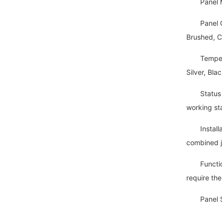
Panel Mate
Panel Colo
Brushed, C
Tempered G
Silver, Bl
Status Dis
working st
Installati
combined j
Functions:
require the
Panel Siz