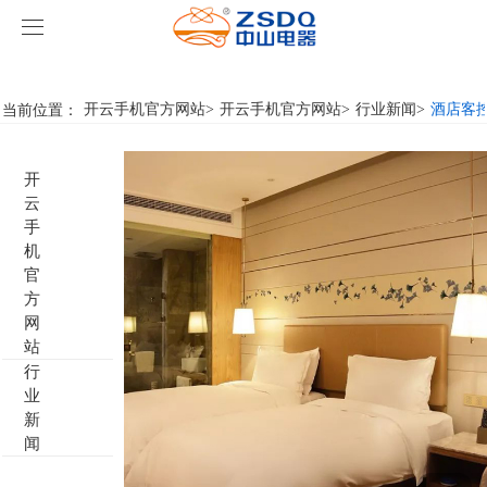
开云手机官方网站
开云手机官方网站
当前位置：
开云手机官方网站
>
开云手机官方网站
>
行业新闻
>
酒店客
产品中心
开
开云手机官方网站
智能开关
云
手
案例展示
客房门显系列
开云手机官方网站
名典系列智能开关
机
官
方
关于我们
客控系统
行业新闻
成功案例
雅典系列智能开关
标准86门显
网
站
开云手机官方网站-开云（中国）
智能家居系列
轻典系列智能开关
标准带房号门显
客控系统方案1
行
业
特色产品
怡典系列智能开关
非标定制门显
客控系统方案2
电动窗帘
新
闻
智典系列智能开关
客控系统方案3
无线开关插座
壁龛式插卡取电