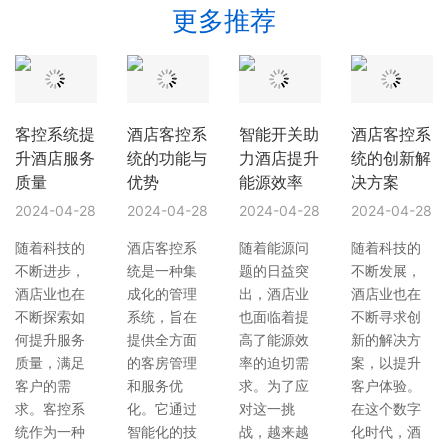
更多推荐
客控系统提
酒店客控系
智能开关助
酒店客控系
升酒店服务
统的功能与
力酒店提升
统的创新解
质量
优势
能源效率
决方案
2024-04-28
2024-04-28
2024-04-28
2024-04-28
随着科技的
酒店客控系
随着能源问
随着科技的
不断进步，
统是一种集
题的日益突
不断发展，
酒店业也在
成化的管理
出，酒店业
酒店业也在
不断探索如
系统，旨在
也面临着提
不断寻求创
何提升服务
提供全方面
高了能源效
新的解决方
质量，满足
的客房管理
率的迫切需
案，以提升
客户的需
和服务优
求。为了应
客户体验。
求。客控系
化。它通过
对这一挑
在这个数字
统作为一种
智能化的技
战，越来越
化时代，酒