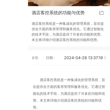
靓典系列智能开关
客控系统方案4
酒店客控系统的功能与优势
睿典系列智能开关
客控系统方案5
酒店客控系统是一种集成化的管理系统，旨在提
供全方面的客房管理和服务优化。它通过智能化
君典系列智能开关
的技术手段，为酒店提供了许多的功能和优势。
本文将详细介绍酒店客控系统的功能和优势。
凯越系列智能开关
2024-04-28 13:37:19
参数
日期：
开云手机官方网站-开云（中国） 智能开关
大板系列智能开关
酒店客控系统是一种集成化的管理系统，旨
摇杆系列智能开关
在提供全方面的客房管理和服务优化。它通过智
能化的技术手段，为酒店提供了许多的功能和优
精雕系列智能开关
势。本文将详细介绍酒店客控系统的功能和优
势。
70款的智能开关