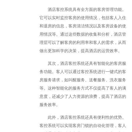
酒店客控系统具有全方面的客房管理功能。
它可以实时监控客房的使用情况，包括客人入住
和退房的信息，客房清洁情况以及客房设备的使
用情况等。通过这些数据的收集和分析，酒店管
理层可以了解客房的利用率和客人的需求，从而
做出更加科学的决策，提高酒店的运营效率。
其次，酒店客控系统还具有智能化的客房服
务功能。客人可以通过客控系统进行一键式的客
房服务请求，如叫醒服务、送餐服务、洗衣服务
等。这种智能化的服务方式不仅提高了客人的满
意度，还减少了人力资源的浪费，提高了酒店的
服务效率。
此外，酒店客控系统还具有便利性的优势。
客控系统可以实现客房门锁的自动化管理，客人