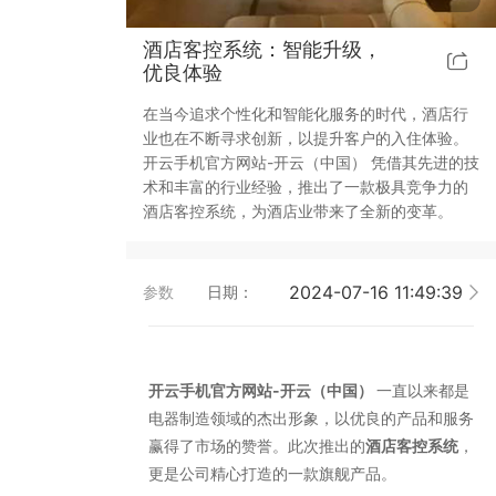
靓典系列智能开关
客控系统方案4
酒店客控系统：智能升级，
优良体验
睿典系列智能开关
客控系统方案5
在当今追求个性化和智能化服务的时代，酒店行
业也在不断寻求创新，以提升客户的入住体验。
君典系列智能开关
开云手机官方网站-开云（中国） 凭借其先进的技
术和丰富的行业经验，推出了一款极具竞争力的
凯越系列智能开关
酒店客控系统，为酒店业带来了全新的变革。
开云手机官方网站-开云（中国） 智能开关
2024-07-16 11:49:39
参数
日期：
大板系列智能开关
摇杆系列智能开关
开云手机官方网站-开云（中国）
一直以来都是
电器制造领域的杰出形象，以优良的产品和服务
精雕系列智能开关
赢得了市场的赞誉。此次推出的
酒店客控系统
，
更是公司精心打造的一款旗舰产品。
70款的智能开关