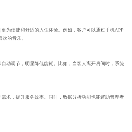
更为便捷和舒适的入住体验。例如，客户可以通过手机APP
喜欢的音乐。
和自动调节，明显降低能耗。比如，当客人离开房间时，系统
户需求，提升服务效率。同时，数据分析功能也能帮助管理者