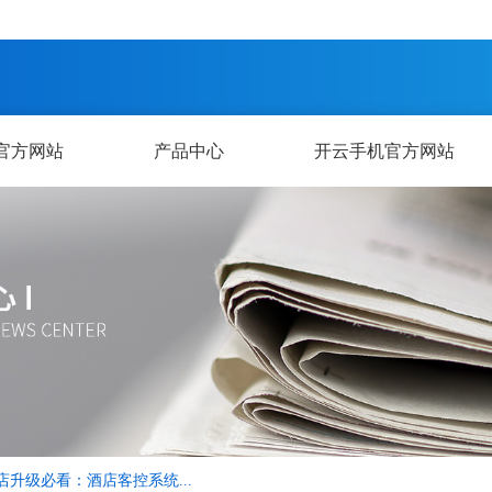
官方网站
产品中心
开云手机官方网站
店升级必看：酒店客控系统...