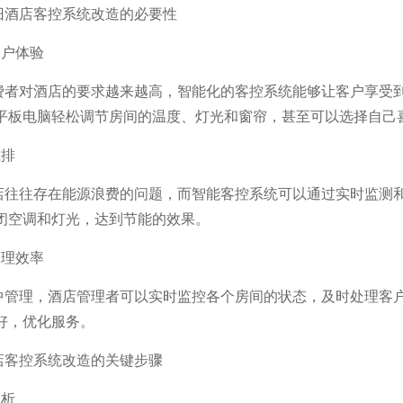
旧酒店客控系统改造的必要性
客户体验
费者对酒店的要求越来越高，智能化的客控系统能够让客户享受到
平板电脑轻松调节房间的温度、灯光和窗帘，甚至可以选择自己
减排
店往往存在能源浪费的问题，而智能客控系统可以通过实时监测
闭空调和灯光，达到节能的效果。
管理效率
中管理，酒店管理者可以实时监控各个房间的状态，及时处理客
好，优化服务。
店客控系统改造的关键步骤
分析