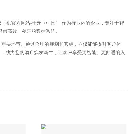
手机官方网站-开云（中国） 作为行业内的企业，专注于智
提供高效、稳定的客控系统。
的重要环节。通过合理的规划和实施，不仅能够提升客户体
 ，助力您的酒店焕发新生，让客户享受更智能、更舒适的入