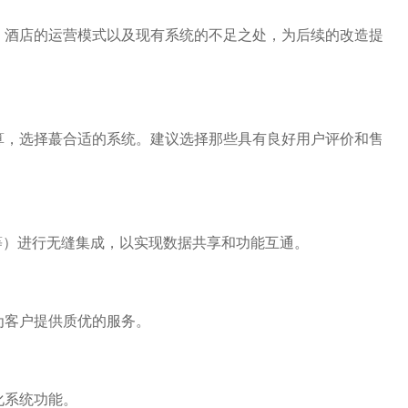
、酒店的运营模式以及现有系统的不足之处，为后续的改造提
算，选择蕞合适的系统。建议选择那些具有良好用户评价和售
S等）进行无缝集成，以实现数据共享和功能互通。
为客户提供质优的服务。
化系统功能。