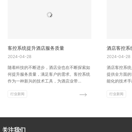
客控系统提升酒店服务质量
酒店客控系
2024-04-28
2024-04-28
随着科技的不断进步，酒店业也在不断探索如
酒店客控系统
何提升服务质量，满足客户的需求。客控系统
提供全方面的
作为一种新兴的技术工具，为酒店业带...
能化的技术手
行业新闻
行业新闻
关注我们